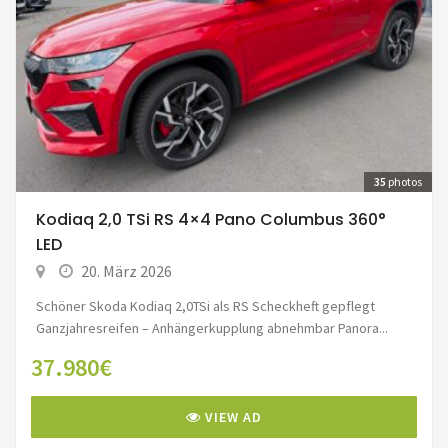
35
photos
Kodiaq 2,0 TSi RS 4×4 Pano Columbus 360°
LED
20. März 2026
Schöner Skoda Kodiaq 2,0TSi als RS Scheckheft gepflegt
Ganzjahresreifen – Anhängerkupplung abnehmbar Panora...
37.980€
VIEW AD