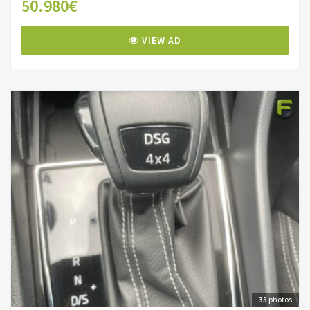
50.980€
VIEW AD
35
photos