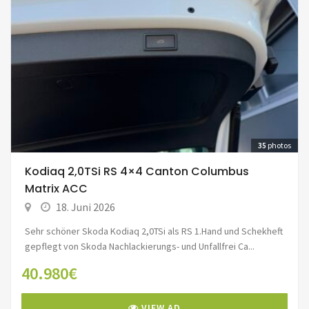
35
photos
Kodiaq 2,0TSi RS 4×4 Canton Columbus
Matrix ACC
18. Juni 2026
Sehr schöner Skoda Kodiaq 2,0TSi als RS 1.Hand und Schekheft
gepflegt von Skoda Nachlackierungs- und Unfallfrei Ca...
40.980€
VIEW AD