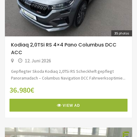
35
photos
Kodiaq 2,0TSi RS 4×4 Pano Columbus DCC
ACC
12. Juni 2026
Gepflegter Skoda Kodiaq 2,0TSi RS Scheckheft gepflegt
Panoramadach – Columbus Navigation DCC Fahrwerksoptimie...
36.980€
VIEW AD