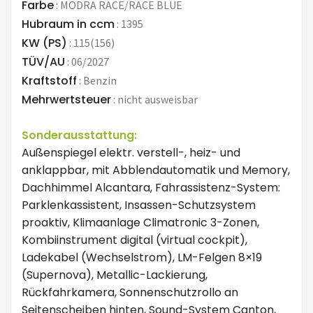
Farbe
:
MODRA RACE/RACE BLUE
Hubraum in ccm
:
1395
KW (PS)
:
115(156)
TÜV/AU
:
06/2027
Kraftstoff
:
Benzin
Mehrwertsteuer
:
nicht ausweisbar
Sonderausstattung:
Außenspiegel elektr. verstell-, heiz- und
anklappbar, mit Abblendautomatik und Memory,
Dachhimmel Alcantara, Fahrassistenz-System:
Parklenkassistent, Insassen-Schutzsystem
proaktiv, Klimaanlage Climatronic 3-Zonen,
Kombiinstrument digital (virtual cockpit),
Ladekabel (Wechselstrom), LM-Felgen 8×19
(Supernova), Metallic-Lackierung,
Rückfahrkamera, Sonnenschutzrollo an
Seitenscheiben hinten, Sound-System Canton,