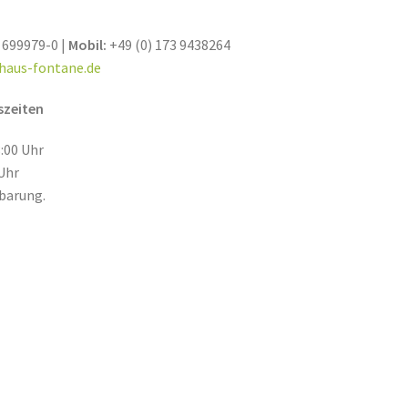
 699979-0 |
Mobil:
+49 (0) 173 9438264
haus-fontane.de
szeiten
8:00 Uhr
 Uhr
barung.